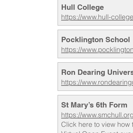
Hull College
https://www.hull-colleg
Pocklington School
https://www.pocklingto
Ron Dearing Univers
https://www.rondearing
St Mary’s 6th Form
https://www.smchull.or
Click here to view how t