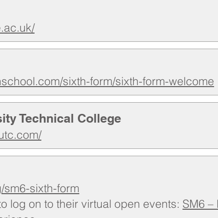
e.ac.uk/
nschool.com/sixth-form/sixth-form-welcom
e
ity Technical College
utc.com/
g/sm6-sixth-
form
o log on to their virtual open events:
SM6 – 