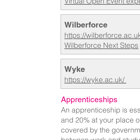
Virtual Open Event exp
Wilberforce
https://wilberforce.ac.u
Wilberforce Next Steps
Wyke
https://wyke.ac.uk/
Apprenticeships
An apprenticeship is ess
and 20% at your place of
covered by the governme
between work and study.