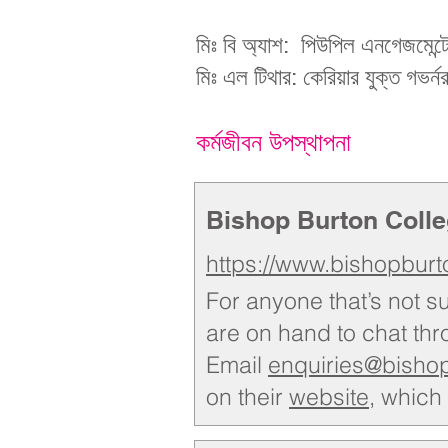
পিউপিল এনগেজমেন্ট
মিঃ বি অ্যাশ:
কেরিয়ার যুক্ত গভর্ন
মিঃ এল টিথার:
কর্মজীবন উপস্থাপনা
Bishop Burton Coll
https://www.bishopburt
For an
yone that’s not s
are on hand to chat th
Email
enquiries@bishop
on their
website
, which