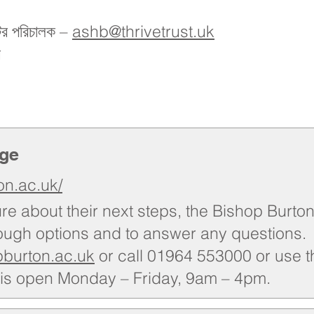
ের পরিচালক –
ashb@thrivetrust.uk
র
ege
on.ac.uk/
ur
e abo
ut
their next steps, the Bishop Burt
rough options and to answer any questions.
burton.ac.uk
or call 01964 553000 or use th
 is open Monday – Friday, 9am – 4pm.