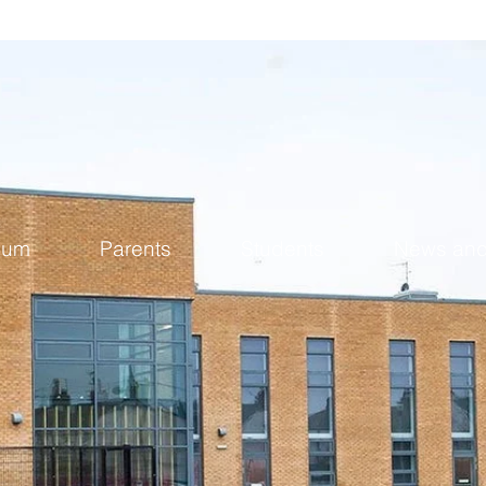
lum
Parents
Students
News and