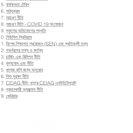
কর্মক্ষমতা টেবিল
পাঠ্যক্রম
আচরণ নীতি
আচরণ নীতি - COVID 19 সংযোজন
স্কুলের অভিযোগের পদ্ধতি
পিউপিল প্রিমিয়াম
বিশেষ শিক্ষাগত প্রয়োজন (SEN) এবং প্রতিবন্ধী তথ্য
গভর্নরদের তথ্য ও কর্তব্য
চার্জিং এবং রিমিশন নীতি
মূল্যবোধ এবং নীতি
কাগজ কপি জন্য অনুরোধ
শিশু সুরক্ষা নীতি
CEIAG নীতি, ছাত্র CEIAG এনটাইটেলমেন্ট
প্রদানকারী অ্যাক্সেস নীতি
কেরিয়ার