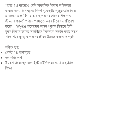
পলের 13 বছরেরও বেশি মাধ্যমিক শিক্ষার অভিজ্ঞতা
রয়েছে এবং তিনি হুলের শিক্ষা ব্যবস্থার প্রচুর জ্ঞান নিয়ে
এসেছেন এবং বিশেষ করে ছাত্রদের তাদের শিক্ষাগত
জীবনের পরবর্তী পর্যায়ে প্রস্তুত করার দিকে মনোনিবেশ
করেন। Wyke কলেজের আইন প্রধান হিসাবে তিনি
যুবক হিসাবে তাদের সামগ্রিক বিকাশকে সমর্থন করার সাথে
সাথে শহর জুড়ে ছাত্রদের জীবন উন্নত করতে আগ্রহী।
শক্তি হল:
পোস্ট 16 রূপান্তর
দল পরিচালনা
ইয়র্কশায়ারের হুল এবং ইস্ট রাইডিংয়ের সাথে মাধ্যমিক
শিক্ষা
মিসেস নিকোলা মার্সার - স্টাফ গভর্নর
অফিসের মেয়াদ: 18/11/2020 - 18/11/24
নিয়োগ করেছেন: নিউল্যান্ড এলজিবি
ব্যবসায়িক স্বার্থ নেই
শিক্ষাদানের আগে বিভিন্ন ভূমিকায় 15 বছরেরও বেশি
সময় ধরে মাধ্যমিক শিক্ষায় কাজ করার পরে, নিকি অমূল্য