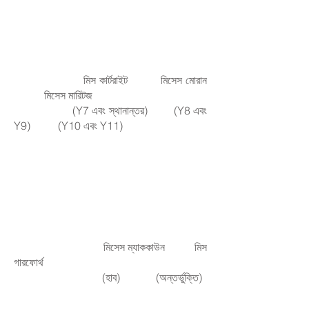
মিস কার্টরাইট মিসেস মোরান
মিসেস মারিটজ
(Y7 এবং স্থানান্তর) (Y8 এবং
Y9) (Y10 এবং Y11)
মিসেস ম্যাককাউন মিস
গারফোর্থ
(হাব) (অন্তর্ভুক্তি)