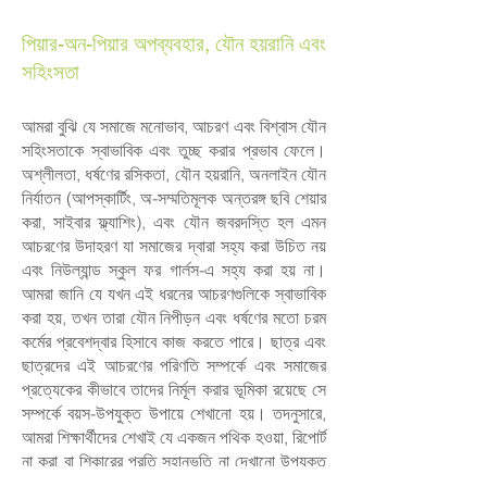
পিয়ার-অন-পিয়ার অপব্যবহার, যৌন হয়রানি এবং
সহিংসতা
আমরা বুঝি যে সমাজে মনোভাব, আচরণ এবং বিশ্বাস যৌন
সহিংসতাকে স্বাভাবিক এবং তুচ্ছ করার প্রভাব ফেলে।
অশ্লীলতা, ধর্ষণের রসিকতা, যৌন হয়রানি, অনলাইন যৌন
নির্যাতন (আপস্কার্টিং, অ-সম্মতিমূলক অন্তরঙ্গ ছবি শেয়ার
করা, সাইবার ফ্ল্যাশিং), এবং যৌন জবরদস্তি হল এমন
আচরণের উদাহরণ যা সমাজের দ্বারা সহ্য করা উচিত নয়
এবং নিউল্যান্ড স্কুল ফর গার্লস-এ সহ্য করা হয় না।
আমরা জানি যে যখন এই ধরনের আচরণগুলিকে স্বাভাবিক
করা হয়, তখন তারা যৌন নিপীড়ন এবং ধর্ষণের মতো চরম
কর্মের প্রবেশদ্বার হিসাবে কাজ করতে পারে। ছাত্র এবং
ছাত্রদের এই আচরণের পরিণতি সম্পর্কে এবং সমাজের
প্রত্যেকের কীভাবে তাদের নির্মূল করার ভূমিকা রয়েছে সে
সম্পর্কে বয়স-উপযুক্ত উপায়ে শেখানো হয়। তদনুসারে,
আমরা শিক্ষার্থীদের শেখাই যে একজন পথিক হওয়া, রিপোর্ট
না করা বা শিকারের প্রতি সহানুভূতি না দেখানো উপযুক্ত
নয় এবং সমাজে বা আমাদের সম্প্রদায়ে সহ্য করা উচিত