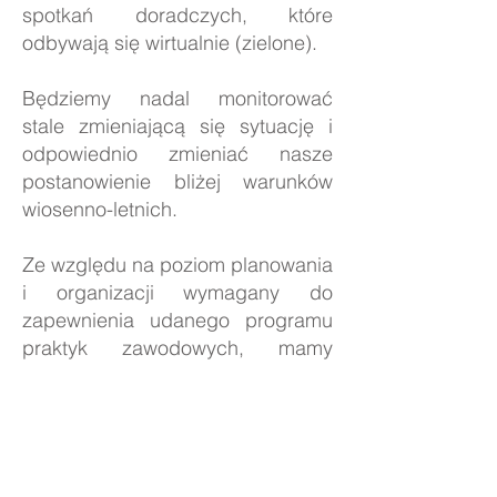
spotkań doradczych, które
odbywają się wirtualnie (zielone).
Będziemy nadal monitorować
stale zmieniającą się sytuację i
odpowiednio zmieniać nasze
postanowienie bliżej warunków
wiosenno-letnich.
Ze względu na poziom planowania
i organizacji wymagany do
zapewnienia udanego programu
praktyk zawodowych, mamy
wątpliwości, czy będziemy w
stanie kontynuować praktykę
zawodową w semestrze letnim,
dlatego szukamy wirtualnych
alternatyw, które zostaną