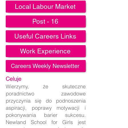
Local Labour Market
Post - 16
Useful Careers Links
Work Experience
Careers Weekly Newsletter
Celuje
Wierzymy, że skuteczne
poradnictwo zawodowe
przyczynia się do podnoszenia
aspiracji, poprawy motywacji i
pokonywania barier sukcesu.
Newland School for Girls jest