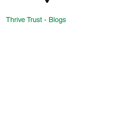
Thrive Trust - Blogs
Nie ma jeszcze
żadnych
opublikowanych
postów w tym języku
Po opublikowaniu postów
zobaczysz je tutaj.