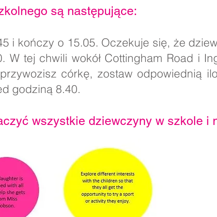
kolnego są następujące:
45 i kończy o 15.05. Oczekuje się, że dzie
0. W tej chwili wokół Cottingham Road i I
 przywozisz córkę, zostaw odpowiednią i
zed godziną 8.40.
czyć wszystkie dziewczyny w szkole i 