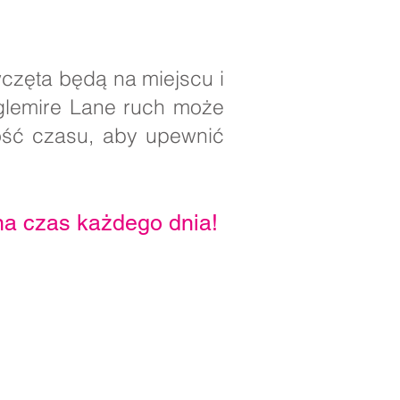
wczęta będą na miejscu i
nglemire Lane ruch może
lość czasu, aby upewnić
na czas każdego dnia!