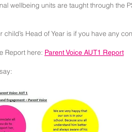
al wellbeing units are taught through the P
 child’s Head of Year is if you have any co
ce Report here:
Parent Voice AUT1 R
eport
say: