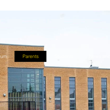
lum
Parents
Students
News and