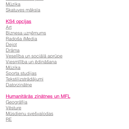
Mūzika
Skatuves māksla
KS4 opcijas
Art
Biznesa uzņēmums
Radoša iMedia
Dejot
Drāma
Veselība un sociālā aprūpe
Viesmīlība un ēdināšana
Mūzika
Sporta studijas
Tekstilizstrādājumi
Datorzinātne
Humanitārās zinātnes un MFL
Ģeogrāfija
Vēsture
Mūsdienu svešvalodas
RE