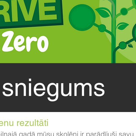
 sniegums
nu rezultāti
pilnajā gadā mūsu skolēni ir parādījuši savu