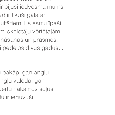
ir bijusi iedvesma mums
 ir tikuši galā ar
ltātiem. Es esmu īpaši
ami skolotāju vērtētajām
s zināšanas un prasmes,
ti pēdējos divus gadus. .
u pakāpi gan angļu
angļu valodā, gan
spertu nākamos soļus
u ir ieguvuši