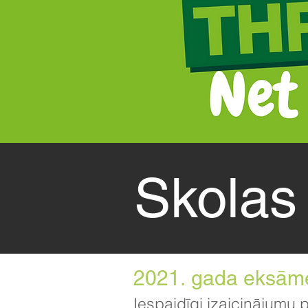
Skolas
2021. gada eksāme
Iespaidīgi izaicinājumu 