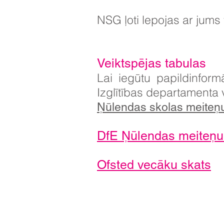
NSG ļoti lepojas ar jums
Veiktspējas tabulas
Lai iegūtu papildinfor
Izglītības departamenta v
Ņūlendas skolas meiteņ
DfE Ņūlendas meiteņu 
Ofsted vecāku skats