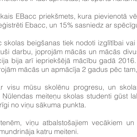
kais EBacc priekšmets, kura pievienotā vē
ģistrēti Ebacc, un 15% sasniedz ar spēcīgu 
kolas beigšanas tiek nodoti izglītībai vai
uši darbu, joprojām mācās un mācās divu
ija bija arī iepriekšējā mācību gadā 2016
projām mācās un apmācīja 2 gadus pēc tam,
r visu mūsu skolēnu progresu, un skola
ka Ņūlendas meiteņu skolas studenti gūst
karīgi no viņu sākuma punkta.
tenēm, viņu atbalstošajiem vecākiem un 
zmundrināja katru meiteni.