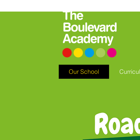
Our School
Curricu