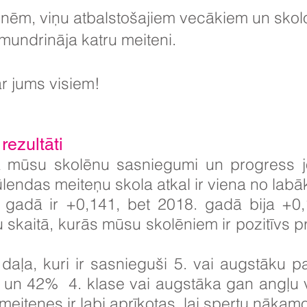
nēm, viņu atbalstošajiem vecākiem un skolo
zmundrināja katru meiteni.
r jums visiem!
ezultāti
a mūsu skolēnu sasniegumi un progress j
ūlendas meiteņu skola atkal ir viena no labā
. gadā ir +0,141, bet 2018. gadā bija +0,
skaitā, kurās mūsu skolēniem ir pozitīvs pr
daļa, kuri ir sasnieguši 5. vai augstāku 
% un 42%
4. klase vai augstāka gan angļu
eitenes ir labi aprīkotas, lai spertu nākamo