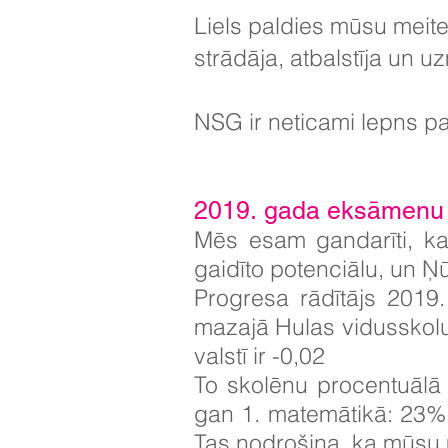
Liels paldies mūsu meite
strādāja, atbalstīja un u
NSG ir neticami lepns pa
2019. gada eksāmenu r
Mēs esam gandarīti, k
gaidīto potenciālu, un Ņ
Progresa rādītājs 2019
mazajā Hulas vidusskolu 
valstī ir -0,02
To skolēnu procentuālā 
gan 1. matemātikā: 23
Tas nodrošina, ka mūsu m