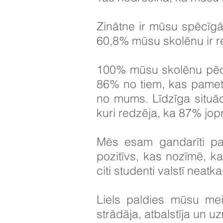
Zinātne ir mūsu spēcīgā
60,8% mūsu skolēnu ir re
100% mūsu skolēnu pēc s
86% no tiem, kas pamet
no mums. Līdzīga situāc
kuri redzēja, ka 87% jo
Mēs esam gandarīti pa
pozitīvs, kas nozīmē, 
citi studenti valstī neat
Liels paldies mūsu mei
strādāja, atbalstīja un u