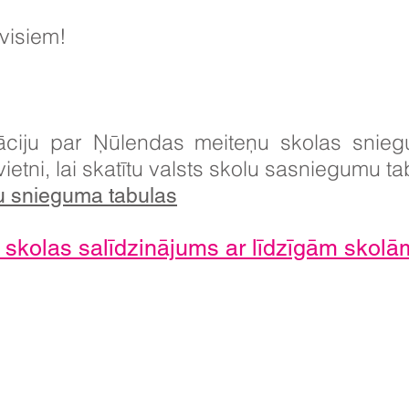
 visiem!
māciju par Ņūlendas meiteņu skolas snieg
ietni, lai skatītu valsts skolu sasniegumu ta
u snieguma tabulas
skolas salīdzinājums ar līdzīgām skolām