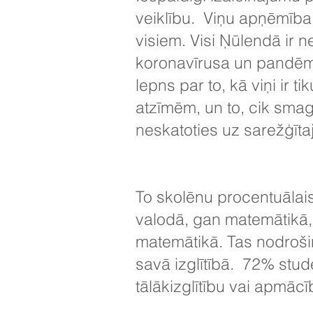
veiklību. Viņu apņēmība
visiem. Visi Ņūlendā ir n
koronavīrusa un pandēmi
lepns par to, kā viņi ir 
atzīmēm, un to, cik smagi
neskatoties uz sarežģītaj
To skolēnu procentuālai
valodā, gan matemātikā,
matemātikā. Tas nodrošin
savā izglītībā. 72% stud
tālākizglītību vai apmāc