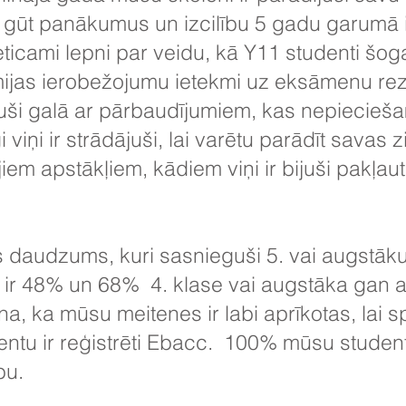
 gūt panākumus un izcilību 5 gadu garumā 
eticami lepni par veidu, kā Y11 studenti šogad
jas ierobežojumu ietekmi uz eksāmenu rezu
tikuši galā ar pārbaudījumiem, kas nepiecieš
 viņi ir strādājuši, lai varētu parādīt sava
iem apstākļiem, kādiem viņi ir bijuši pakļau
s daudzums, kuri sasnieguši 5. vai augstāk
 ir 48% un 68% 4. klase vai augstāka gan 
a, ka mūsu meitenes ir labi aprīkotas, lai 
entu ir reģistrēti Ebacc. 100% mūsu student
ību.