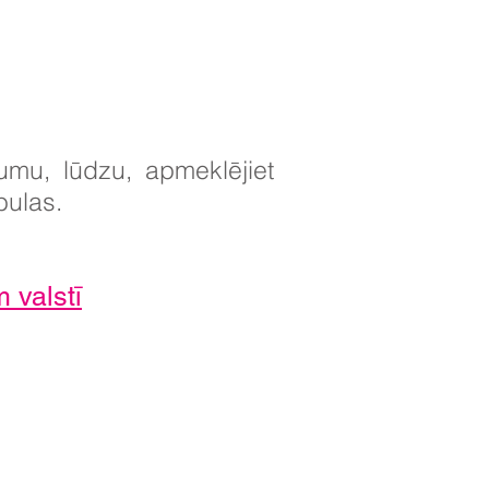
umu, lūdzu, apmeklējiet
bulas.
 valstī