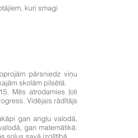
tājiem, kuri smagi
oprojām pārsniedz viņu
kajām skolām pilsētā.
15. Mēs atrodamies ļoti
ogress. Vidējais rādītājs
pakāpi gan angļu valodā,
 valodā, gan matemātikā.
s soļus savā izglītībā.