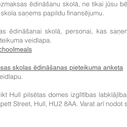
bezmaksas ēdināšanu skolā, ne tikai jūsu
 skola saņems papildu finansējumu.
as ēdināšanai skolā, personai, kas saņem 
ieteikuma veidlapa.
schoolmeals
v
as skolas ēdināšanas pieteikuma anketa
veidlapu.
ikt Hull pilsētas domes izglītības labklāj
ppett Street, Hull, HU2 8AA. Varat arī nodot 