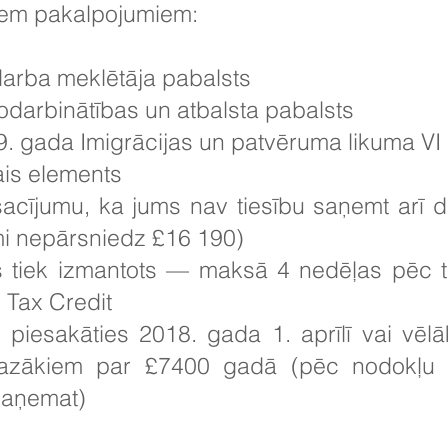
šiem pakalpojumiem:
darba meklētāja pabalsts
odarbinātības un atbalsta pabalsts
9. gada Imigrācijas un patvēruma likuma VI
ais elements
sacījumu, ka jums nav tiesību saņemt arī 
mi nepārsniedz £16 190)
s tiek izmantots — maksā 4 nedēļas pēc t
 Tax Credit
 piesakāties 2018. gada 1. aprīlī vai vēl
mazākiem par £7400 gadā (pēc nodokļu 
saņemat)