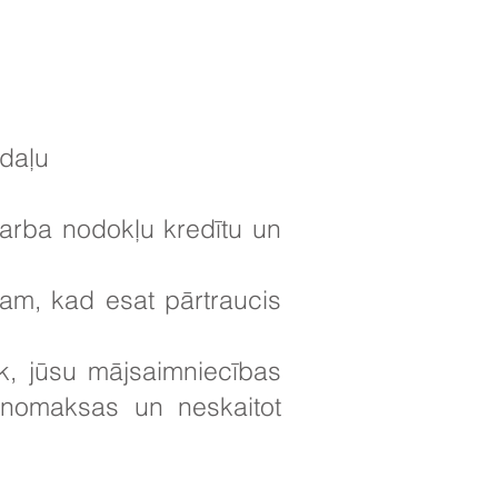
 daļu
darba nodokļu kredītu un
am, kad esat pārtraucis
āk, jūsu mājsaimniecības
nomaksas un neskaitot