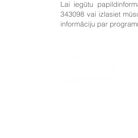
Lai iegūtu papildinfo
343098 vai izlasiet mū
informāciju par progra
Kontak
Ņūlen
Sākotn
Miss 
Tālrun
nsg_a
Skolot