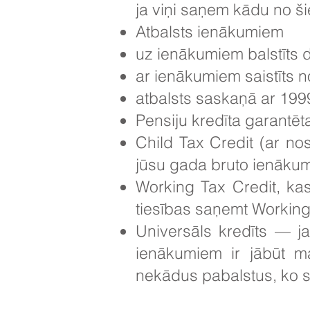
ja viņi saņem kādu no 
Atbalsts ienākumiem
uz ienākumiem balstīts 
ar ienākumiem saistīts n
atbalsts saskaņā ar 199
Pensiju kredīta garantēt
Child Tax Credit (ar no
jūsu gada bruto ienāku
Working Tax Credit, ka
tiesības saņemt Working
Universāls kredīts — ja
ienākumiem ir jābūt 
nekādus pabalstus, ko 