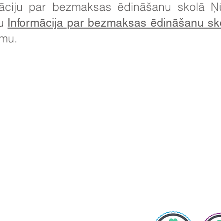
rmāciju par bezmaksas ēdināšanu skolā Ņ
su
Informācija par bezmaksas ēdināšanu sk
mmu.
ta detaļas:
das meiteņu skola, Cottingham Road, Kingstona pie Hullas, Anglija
ējie jautājumi no vecākiem un sabiedrības locekļiem tiks adresēti dir
H Edvardsai, PA.
is: 01482 - 343098, Fakss: 01482 - 441416, E-pasts:
dmin@thrivetrust.uk
āja: Vicky Callaghan