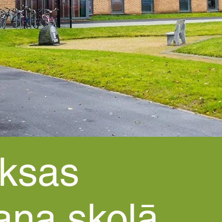
ksas
ana skolā