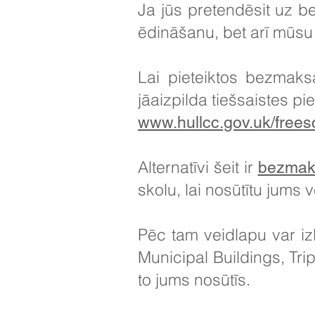
Ja jūs pretendēsit uz 
ēdināšanu, bet arī mūsu
Lai pieteiktos bezmaks
jāaizpilda tiešsaistes p
www.hullcc.gov.uk/free
Alternatīvi šeit ir
bezmaks
skolu, lai nosūtītu jums 
Pēc tam veidlapu var izl
Municipal Buildings, Tri
to jums nosūtīs.