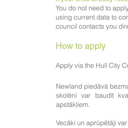
You do not need to apply
using current data to con
council contacts you dire
How to apply​
Apply via the Hull City 
Newland piedāvā bezmak
skolēni var baudīt kval
apstākļiem.
Vecāki un aprūpētāji va