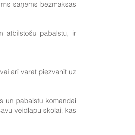
 bērns saņems bezmaksas
atbilstošu pabalstu, ir
ai arī varat piezvanīt uz
ības un pabalstu komandai
savu veidlapu skolai, kas