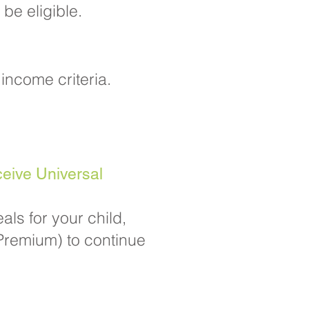
e eligible.​
ncome criteria.​
ceive Universal
als for your child,
l Premium) to continue