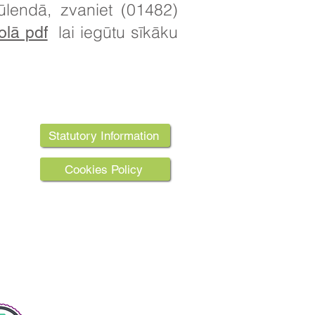
ūlendā, zvaniet (01482)
lai iegūtu sīkāku
olā pdf
Statutory Information
 HU6 7RU
ektorei
Cookies Policy