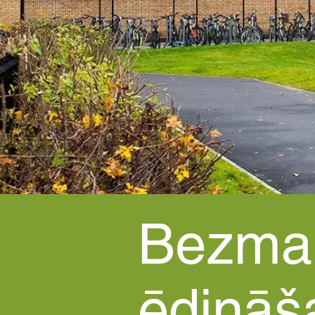
Bezma
ēdināš