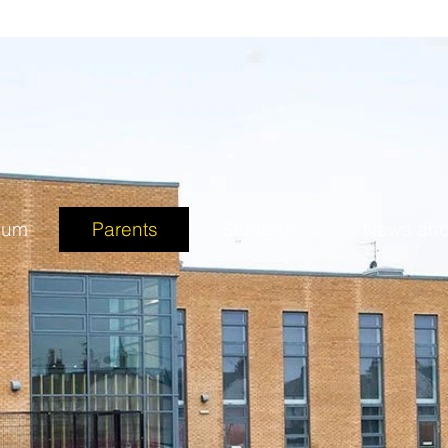
lum
Parents
Students
News and