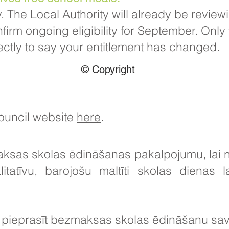
. The Local Authority will already be review
firm ongoing eligibility for September. Only t
ctly to say your entitlement has changed.​​
© Copyright
Council website
here
.
sas skolas ēdināšanas pakalpojumu, lai no
itatīvu, barojošu maltīti skolas dienas 
r pieprasīt bezmaksas skolas ēdināšanu s