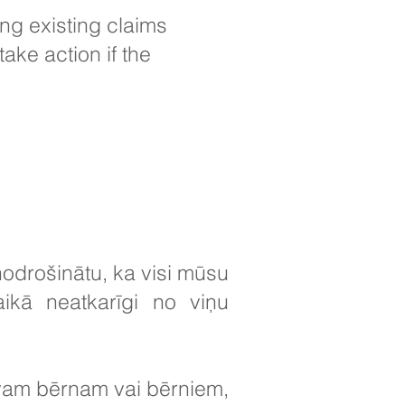
ing existing claims
ake action if the
drošinātu, ka visi mūsu
laikā neatkarīgi no viņu
avam bērnam vai bērniem,