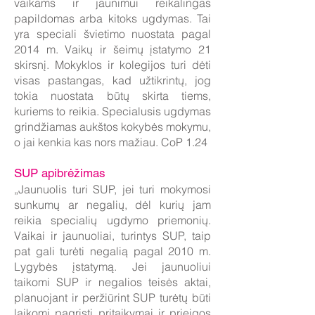
vaikams ir jaunimui reikalingas
papildomas arba kitoks ugdymas. Tai
yra speciali švietimo nuostata pagal
2014 m. Vaikų ir šeimų įstatymo 21
skirsnį. Mokyklos ir kolegijos turi dėti
visas pastangas, kad užtikrintų, jog
tokia nuostata būtų skirta tiems,
kuriems to reikia. Specialusis ugdymas
grindžiamas aukštos kokybės mokymu,
o jai kenkia kas nors mažiau. CoP 1.24
SUP apibrėžimas
„Jaunuolis turi SUP, jei turi mokymosi
sunkumų ar negalių, dėl kurių jam
reikia specialių ugdymo priemonių.
Vaikai ir jaunuoliai, turintys SUP, taip
pat gali turėti negalią pagal 2010 m.
Lygybės įstatymą. Jei jaunuoliui
taikomi SUP ir negalios teisės aktai,
planuojant ir peržiūrint SUP turėtų būti
laikomi pagrįsti pritaikymai ir prieigos