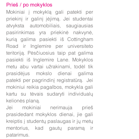
Prieš / po mokyklos
Mokiniai į mokyklą gali patekti per
priekinį ir galinį įėjimą. Jei studentai
atvyksta automobiliais, saugiausias
pasirinkimas yra priekinė nakvynė,
kurią galima pasiekti iš Cottingham
Road ir Inglemire per universiteto
teritoriją. Pėsčiuosius taip pat galima
pasiekti iš Inglemire Lane. Mokyklos
metu abu vartai užrakinami, todėl tik
prasidėjus mokslo dienai galima
patekti per pagrindinį registratūrą. Jei
mokiniui reikia pagalbos, mokykla gali
kartu su tėvais sudaryti individualų
kelionės planą.
Jei mokiniai nerimauja prieš
prasidedant mokyklos dienai, jie gali
kreiptis į studentų paslaugas ir jų metų
mentorius, kad gautų paramą ir
patarimus.