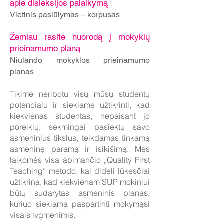
apie disleksijos palaikymą
​
Vietinis pasiūlymas – korpusas
Žemiau rasite nuorodą į mokyklų
prieinamumo planą​
Niulando mokyklos prieinamumo
planas
Tikime neribotu visų mūsų studentų
potencialu ir siekiame užtikrinti, kad
kiekvienas studentas, nepaisant jo
poreikių, sėkmingai pasiektų savo
asmeninius tikslus, teikdamas tinkamą
asmeninę paramą ir įsikišimą. Mes
laikomės visa apimančio „Quality First
Teaching“ metodo, kai dideli lūkesčiai
užtikrina, kad kiekvienam SUP mokiniui
būtų sudarytas asmeninis planas,
kuriuo siekiama paspartinti mokymąsi
visais lygmenimis.