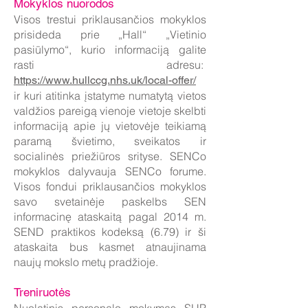
Mokyklos nuorodos
Visos trestui priklausančios mokyklos
prisideda prie „Hall“ „Vietinio
pasiūlymo“, kurio informaciją galite
rasti adresu:
https://www.hullccg.nhs.uk/local-offer/
ir kuri atitinka įstatyme numatytą vietos
valdžios pareigą vienoje vietoje skelbti
informaciją apie jų vietovėje teikiamą
paramą švietimo, sveikatos ir
socialinės priežiūros srityse. SENCo
mokyklos dalyvauja SENCo forume.
Visos fondui priklausančios mokyklos
savo svetainėje paskelbs SEN
informacinę ataskaitą pagal 2014 m.
SEND praktikos kodeksą (6.79) ir ši
ataskaita bus kasmet atnaujinama
naujų mokslo metų pradžioje.
Treniruotės