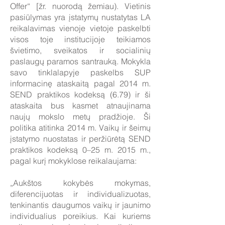
Offer“ [žr. nuorodą žemiau). Vietinis
pasiūlymas yra įstatymų nustatytas LA
reikalavimas vienoje vietoje paskelbti
visos toje institucijoje teikiamos
švietimo, sveikatos ir socialinių
paslaugų paramos santrauką. Mokykla
savo tinklalapyje paskelbs SUP
informacinę ataskaitą pagal 2014 m.
SEND praktikos kodeksą (6.79) ir ši
ataskaita bus kasmet atnaujinama
naujų mokslo metų pradžioje. Ši
politika atitinka 2014 m. Vaikų ir šeimų
įstatymo nuostatas ir peržiūrėtą SEND
praktikos kodeksą 0–25 m. 2015 m.,
pagal kurį mokyklose reikalaujama:
„Aukštos kokybės mokymas,
diferencijuotas ir individualizuotas,
tenkinantis daugumos vaikų ir jaunimo
individualius poreikius. Kai kuriems