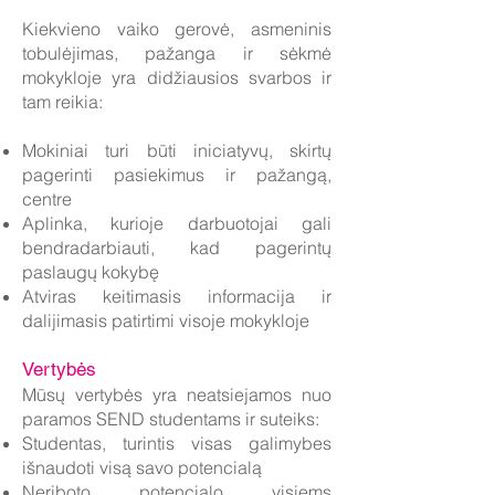
Kiekvieno vaiko gerovė, asmeninis
tobulėjimas, pažanga ir sėkmė
mokykloje yra didžiausios svarbos ir
tam reikia:
Mokiniai turi būti iniciatyvų, skirtų
pagerinti pasiekimus ir pažangą,
centre
Aplinka, kurioje darbuotojai gali
bendradarbiauti, kad pagerintų
paslaugų kokybę
Atviras keitimasis informacija ir
dalijimasis patirtimi visoje mokykloje
Vertybės
Mūsų vertybės yra neatsiejamos nuo
paramos SEND studentams ir suteiks:
Studentas, turintis visas galimybes
išnaudoti visą savo potencialą
Neriboto potencialo visiems