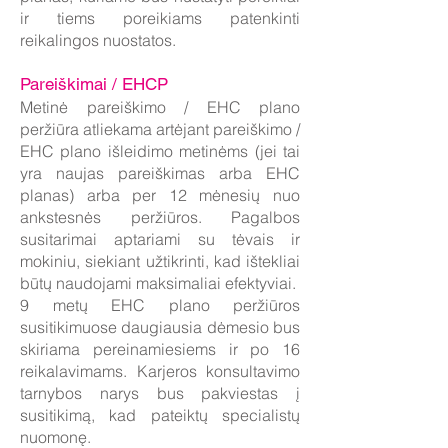
ir tiems poreikiams patenkinti
reikalingos nuostatos.
Pareiškimai / EHCP
Metinė pareiškimo / EHC plano
peržiūra atliekama artėjant pareiškimo /
EHC plano išleidimo metinėms (jei tai
yra naujas pareiškimas arba EHC
planas) arba per 12 mėnesių nuo
ankstesnės peržiūros. Pagalbos
susitarimai aptariami su tėvais ir
mokiniu, siekiant užtikrinti, kad ištekliai
būtų naudojami maksimaliai efektyviai.
9 metų EHC plano peržiūros
susitikimuose daugiausia dėmesio bus
skiriama pereinamiesiems ir po 16
reikalavimams. Karjeros konsultavimo
tarnybos narys bus pakviestas į
susitikimą, kad pateiktų specialistų
nuomonę.