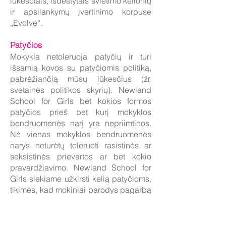
lūkesčiais, išdėstytais švietimo kelionių
ir apsilankymų įvertinimo korpuse
„Evolve“.
Patyčios
Mokykla netoleruoja patyčių ir turi
išsamią kovos su patyčiomis politiką,
pabrėžiančią mūsų lūkesčius (žr.
svetainės politikos skyrių). Newland
School for Girls bet kokios formos
patyčios prieš bet kurį mokyklos
bendruomenės narį yra nepriimtinos.
Nė vienas mokyklos bendruomenės
narys neturėtų toleruoti rasistinės ar
seksistinės prievartos ar bet kokio
pravardžiavimo. Newland School for
Girls siekiame užkirsti kelią patyčioms,
tikimės, kad mokiniai parodys pagarbą
sau, kitiems ir aplinkai. Bet kokie
patyčių atvejai sprendžiami greitai ir
kruopščiai, taikant atkuriamąjį metodą.