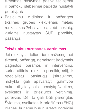
tikrinimas, mokymosi pasivaikščiojimai
ir pamokų stebėjimai padeda nustatyti
poreikį. aš
Pasiekimų didinimo ir pažangos
tikslinės grupės kiekvienais metais
renkasi kas 2/4 savaites, stebi mokinių,
kuriems nustatytas SUP poreikis,
pažangą.
Teisės aktų nustatytas vertinimas
Jei mokinys ir toliau daro mažesnę, nei
tikėtasi, pažangą, nepaisant įrodymais
pagrįstos paramos ir intervencijų,
kurios atitinka mokinio poreikių sritį, ir
specialistų paslaugų įsitraukimo,
mokykla gali apsvarstyti galimybę
nukreipti įstatymais numatytą švietimo,
sveikatos ir priežiūros vertinimą.
poreikiai. Dėl to gali būti parengtas
Švietimo, sveikatos ir priežiūros (EHC)
planas, kuriame bus nustatyti poreikiai