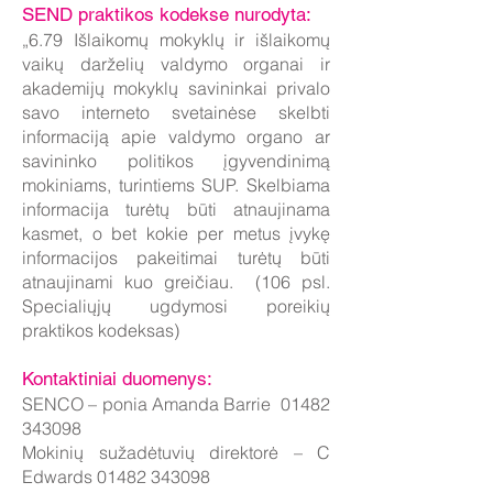
SEND praktikos kodekse nurodyta:
„6.79 Išlaikomų mokyklų ir išlaikomų
vaikų darželių valdymo organai ir
akademijų mokyklų savininkai privalo
savo interneto svetainėse skelbti
informaciją apie valdymo organo ar
savininko politikos įgyvendinimą
mokiniams, turintiems SUP. Skelbiama
informacija turėtų būti atnaujinama
kasmet, o bet kokie per metus įvykę
informacijos pakeitimai turėtų būti
atnaujinami kuo greičiau. (106 psl.
Specialiųjų ugdymosi poreikių
praktikos kodeksas)
Kontaktiniai duomenys:
SENCO – ponia Amanda Barrie 01482
343098
Mokinių sužadėtuvių direktorė – C
Edwards 01482 343098