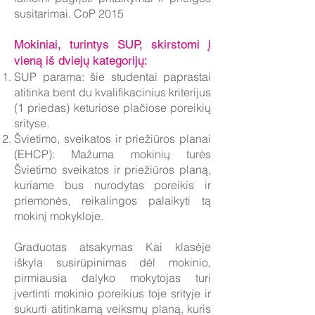
susitarimai. CoP 2015
Mokiniai, turintys SUP, skirstomi į
vieną iš dviejų kategorijų:
SUP parama: šie studentai paprastai
atitinka bent du kvalifikacinius kriterijus
(1 priedas) keturiose plačiose poreikių
srityse.
Švietimo, sveikatos ir priežiūros planai
(EHCP): Mažuma mokinių turės
Švietimo sveikatos ir priežiūros planą,
kuriame bus nurodytas poreikis ir
priemonės, reikalingos palaikyti tą
mokinį mokykloje.
Graduotas atsakymas Kai klasėje
iškyla susirūpinimas dėl mokinio,
pirmiausia dalyko mokytojas turi
įvertinti mokinio poreikius toje srityje ir
sukurti atitinkamą veiksmų planą, kuris