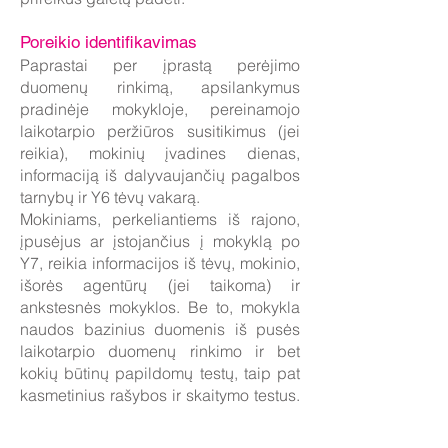
Poreikio identifikavimas
Paprastai per įprastą perėjimo
duomenų rinkimą, apsilankymus
pradinėje mokykloje, pereinamojo
laikotarpio peržiūros susitikimus (jei
reikia), mokinių įvadines dienas,
informaciją iš dalyvaujančių pagalbos
tarnybų ir Y6 tėvų vakarą.
Mokiniams, perkeliantiems iš rajono,
įpusėjus ar įstojančius į mokyklą po
Y7, reikia informacijos iš tėvų, mokinio,
išorės agentūrų (jei taikoma) ir
ankstesnės mokyklos. Be to, mokykla
naudos bazinius duomenis iš pusės
laikotarpio duomenų rinkimo ir bet
kokių būtinų papildomų testų, taip pat
kasmetinius rašybos ir skaitymo testus.