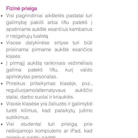
Fizinė prieiga
Visi pagrindiniai aikštelės pastatai turi
galimybę pakilti arba liftu patekti į
apatiniame aukšte esančius kambarius
ir neįgaliųjų tualetą
Visose dalykinėse srityse turi būti
prieinama pirmame aukšte esančios
klasės
Į pirmąjį aukštą rankiniais vežimėliais
galima patekti liftu, kurį valdo
apmokytas personalas.
Prireikus pritaikymas klasėje, pvz.,
reguliuojamo/alternatyvaus aukščio
stalai, darbo suolai ir kriauklės.
Visose klasėse yra žaliuzės ir galimybė
turėti kilimus, kad palaikytų jutimo
sutrikimus.
Visi studentai turi prieigą prie
nešiojamojo kompiuterio ar iPad, kad
prireikus galėtų padėti.