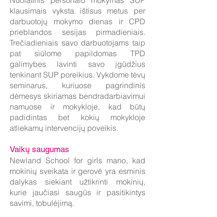
Nuolatinis personalo mokymas SUP
klausimais vyksta ištisus metus per
darbuotojų mokymo dienas ir CPD
prieblandos sesijas pirmadieniais.
Trečiadieniais savo darbuotojams taip
pat siūlome papildomas TPD
galimybes lavinti savo įgūdžius
tenkinant SUP poreikius. Vykdome tėvų
seminarus, kuriuose pagrindinis
dėmesys skiriamas bendradarbiavimui
namuose ir mokykloje, kad būtų
padidintas bet kokių mokykloje
atliekamų intervencijų poveikis.
Vaikų saugumas
Newland School for girls mano, kad
mokinių sveikata ir gerovė yra esminis
dalykas siekiant užtikrinti mokinių,
kurie jaučiasi saugūs ir pasitikintys
savimi, tobulėjimą.