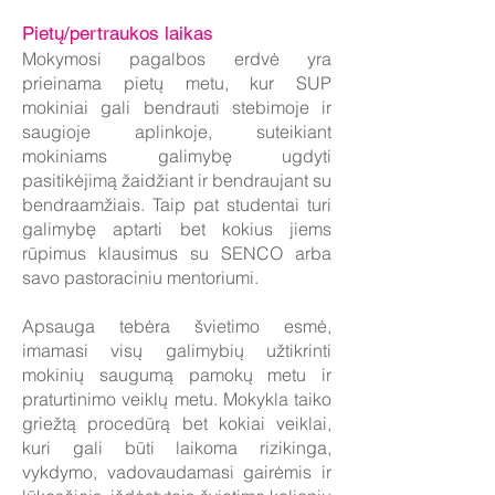
Pietų/pertraukos laikas
Mokymosi pagalbos erdvė yra
prieinama pietų metu, kur SUP
mokiniai gali bendrauti stebimoje ir
saugioje aplinkoje, suteikiant
mokiniams galimybę ugdyti
pasitikėjimą žaidžiant ir bendraujant su
bendraamžiais. Taip pat studentai turi
galimybę aptarti bet kokius jiems
rūpimus klausimus su SENCO arba
savo pastoraciniu mentoriumi.
Apsauga tebėra švietimo esmė,
imamasi visų galimybių užtikrinti
mokinių saugumą pamokų metu ir
praturtinimo veiklų metu. Mokykla taiko
griežtą procedūrą bet kokiai veiklai,
kuri gali būti laikoma rizikinga,
vykdymo, vadovaudamasi gairėmis ir