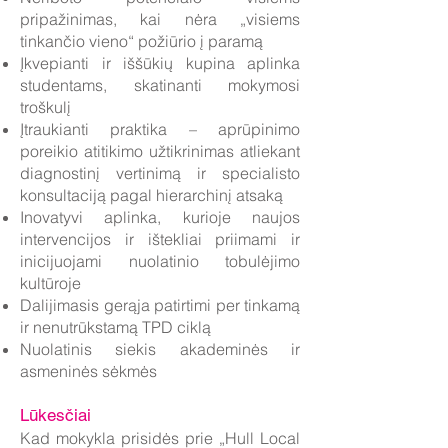
pripažinimas, kai nėra „visiems
tinkančio vieno“ požiūrio į paramą
Įkvepianti ir iššūkių kupina aplinka
studentams, skatinanti mokymosi
troškulį
Įtraukianti praktika – aprūpinimo
poreikio atitikimo užtikrinimas atliekant
diagnostinį vertinimą ir specialisto
konsultaciją pagal hierarchinį atsaką
Inovatyvi aplinka, kurioje naujos
intervencijos ir ištekliai priimami ir
inicijuojami nuolatinio tobulėjimo
kultūroje
Dalijimasis gerąja patirtimi per tinkamą
ir nenutrūkstamą TPD ciklą
Nuolatinis siekis akademinės ir
asmeninės sėkmės
Lūkesčiai
Kad mokykla prisidės prie „Hull Local