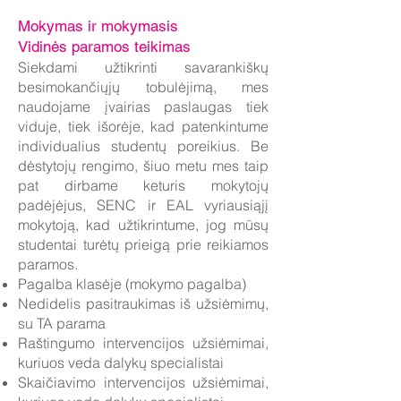
Mokymas ir mokymasis
Vidinės paramos teikimas
Siekdami užtikrinti savarankiškų
besimokančiųjų tobulėjimą, mes
naudojame įvairias paslaugas tiek
viduje, tiek išorėje, kad patenkintume
individualius studentų poreikius. Be
dėstytojų rengimo, šiuo metu mes taip
pat dirbame keturis mokytojų
padėjėjus, SENC ir EAL vyriausiąjį
mokytoją, kad užtikrintume, jog mūsų
studentai turėtų prieigą prie reikiamos
paramos.
Pagalba klasėje (mokymo pagalba)
Nedidelis pasitraukimas iš užsiėmimų,
su TA parama
Raštingumo intervencijos užsiėmimai,
kuriuos veda dalykų specialistai
Skaičiavimo intervencijos užsiėmimai,