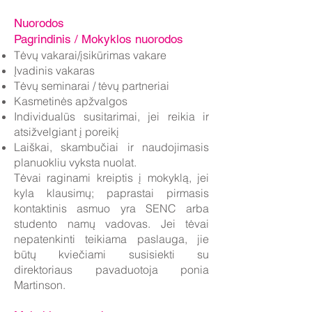
Nuorodos
Pagrindinis / Mokyklos nuorodos
Tėvų vakarai/įsikūrimas vakare
Įvadinis vakaras
Tėvų seminarai / tėvų partneriai
Kasmetinės apžvalgos
Individualūs susitarimai, jei reikia ir
atsižvelgiant į poreikį
Laiškai, skambučiai ir naudojimasis
planuokliu vyksta nuolat.
Tėvai raginami kreiptis į mokyklą, jei
kyla klausimų; paprastai pirmasis
kontaktinis asmuo yra SENC arba
studento namų vadovas. Jei tėvai
nepatenkinti teikiama paslauga, jie
būtų kviečiami susisiekti su
direktoriaus pavaduotoja ponia
Martinson.