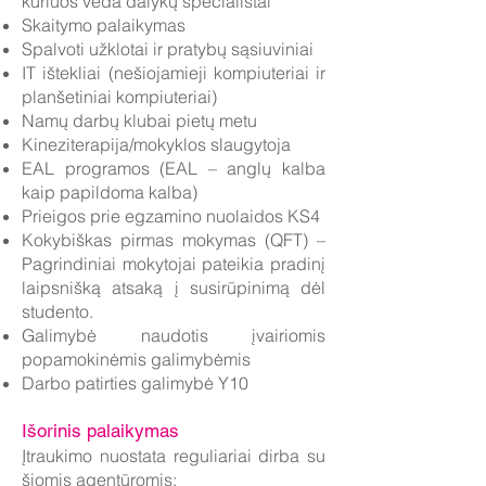
kuriuos veda dalykų specialistai
Skaitymo palaikymas
Spalvoti užklotai ir pratybų sąsiuviniai
IT ištekliai (nešiojamieji kompiuteriai ir
planšetiniai kompiuteriai)
Namų darbų klubai pietų metu
Kineziterapija/mokyklos slaugytoja
EAL programos (EAL – anglų kalba
kaip papildoma kalba)
Prieigos prie egzamino nuolaidos KS4
Kokybiškas pirmas mokymas (QFT) –
Pagrindiniai mokytojai pateikia pradinį
laipsnišką atsaką į susirūpinimą dėl
studento.
Galimybė naudotis įvairiomis
popamokinėmis galimybėmis
Darbo patirties galimybė Y10
Išorinis palaikymas
Įtraukimo nuostata reguliariai dirba su
šiomis agentūromis: