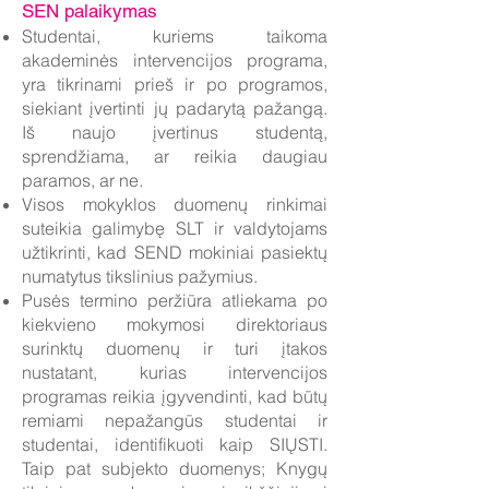
SEN palaikymas
Studentai, kuriems taikoma
akademinės intervencijos programa,
yra tikrinami prieš ir po programos,
siekiant įvertinti jų padarytą pažangą.
Iš naujo įvertinus studentą,
sprendžiama, ar reikia daugiau
paramos, ar ne.
Visos mokyklos duomenų rinkimai
suteikia galimybę SLT ir valdytojams
užtikrinti, kad SEND mokiniai pasiektų
numatytus tikslinius pažymius.
Pusės termino peržiūra atliekama po
kiekvieno mokymosi direktoriaus
surinktų duomenų ir turi įtakos
nustatant, kurias intervencijos
programas reikia įgyvendinti, kad būtų
remiami nepažangūs studentai ir
studentai, identifikuoti kaip SIŲSTI.
Taip pat subjekto duomenys; Knygų