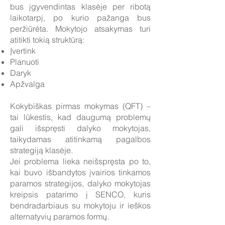
bus įgyvendintas klasėje per ribotą
laikotarpį, po kurio pažanga bus
peržiūrėta. Mokytojo atsakymas turi
atitikti tokią struktūrą:
Įvertink
Planuoti
Daryk
Apžvalga
Kokybiškas pirmas mokymas (QFT) –
tai lūkestis, kad daugumą problemų
gali išspręsti dalyko mokytojas,
taikydamas atitinkamą pagalbos
strategiją klasėje.
Jei problema lieka neišspręsta po to,
kai buvo išbandytos įvairios tinkamos
paramos strategijos, dalyko mokytojas
kreipsis patarimo į SENCO, kuris
bendradarbiaus su mokytoju ir ieškos
alternatyvių paramos formų.