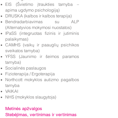
EIS (Švietimo įtraukties tarnyba –
apima ugdymo psichologiją)
DRUSKA (kalbos ir kalbos terapija)
Bendradarbiavimas su ALP
(Alternatyvios mokymosi nuostatos)
IPaSS (integruotas fizinis ir jutiminis
palaikymas)
CAMHS (vaikų ir paauglių psichikos
sveikatos tarnyba)
YFSS (Jaunimo ir šeimos paramos
tarnyba)
Socialinės paslaugos
Fizioterapija / Ergoterapija
Northcott mokyklos autizmo pagalbos
tarnyba
VAIKAI
NHS (mokyklos slaugytoja)
Metinės apžvalgos
Stebėjimas, vertinimas ir vertinimas