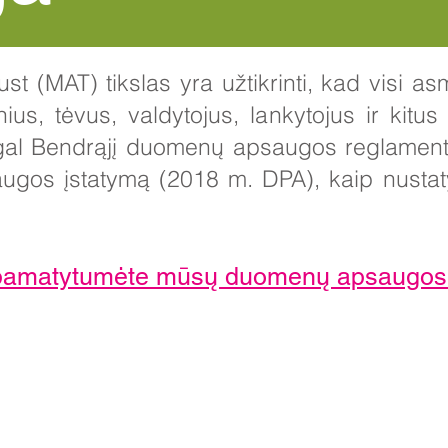
t (MAT) tikslas yra užtikrinti, kad visi a
ius, tėvus, valdytojus, lankytojus ir kitu
agal Bendrąjį duomenų apsaugos reglamen
gos įstatymą (2018 m. DPA), kaip nust
d pamatytumėte mūsų duomenų apsaugos 
ktiniai duomenys:
nd School for Girls, Cottingham Road, Kingston upon Hull, Anglija 
ės užklausos iš tėvų ir visuomenės narių bus skirtos Miss H Edwar
orei.
nas: 01482 - 343098, Faksas: 01482 - 441416, El.
nsg_admin@thrivet