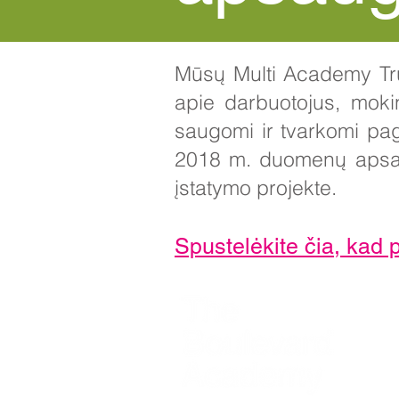
Mūsų Multi Academy Trus
apie darbuotojus, mokin
saugomi ir tvarkomi p
2018 m. duomenų apsau
įstatymo projekte.
Spustelėkite čia, ka
Konta
Newla
Pradin
direkt
Telefo