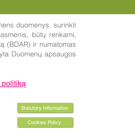
smens duomenys, surinkti
s asmenis, būtų renkami,
tą (BDAR) ir numatomas
atyta Duomenų apsaugos
politiką
Statutory Information
HU6 7RU
ds, PA
Cookies Policy
rust.uk