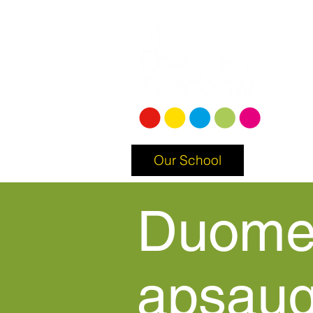
Our School
Curricu
Duome
apsau