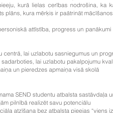
pieeju, kurā lielas cerības nodrošina, ka 
s plāns, kura mērķis ir paātrināt mācīšanos
personiskā attīstība, progress un panākumi 
vu centrā, lai uzlabotu sasniegumus un prog
r sadarboties, lai uzlabotu pakalpojumu kvali
maiņa un pieredzes apmaiņa visā skolā
emama SEND studentu atbalsta sastāvdaļa u
ām pilnībā realizēt savu potenciālu
iāla atzīšana bez atbalsta pieejas “viens i