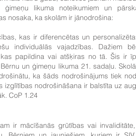
 ģimeņu likuma noteikumiem un pārsk
s nosaka, ka skolām ir jānodrošina:
ības, kas ir diferencētas un personalizēta
šu individuālās vajadzības. Dažiem bē
 kas papildina vai atšķiras no tā. Šis ir ī
Bērnu un ģimeņu likuma 21. sadaļu. Skolā
odrošinātu, ka šāds nodrošinājums tiek nod
 izglītības nodrošināšana ir balstīta uz au
āk. CoP 1.24
iņam ir mācīšanās grūtības vai invaliditāt
u. Bērniem un jauniešiem, kuriem ir SIV, 