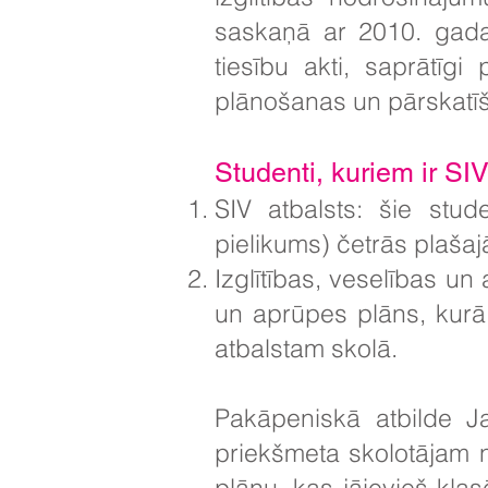
saskaņā ar 2010. gada 
tiesību akti, saprātīg
plānošanas un pārskatī
Studenti, kuriem ir SIV
SIV atbalsts: šie stude
pielikums) četrās plaša
Izglītības, veselības un
un aprūpes plāns, kurā
atbalstam skolā.
Pakāpeniskā atbilde J
priekšmeta skolotājam n
plānu, kas jāievieš klas