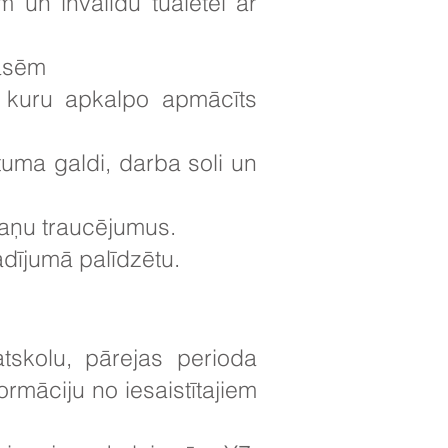
 un invalīdu tualetei ar
lasēm
u, kuru apkalpo apmācīts
tuma galdi, darba soli un
 maņu traucējumus.
adījumā palīdzētu.
tskolu, pārejas perioda
rmāciju no iesaistītajiem