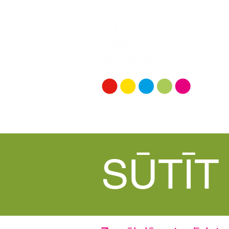
Our School
Curricu
SŪTĪT