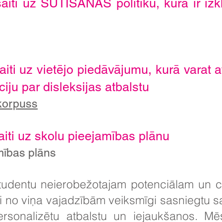
aiti uz SŪTĪŠANAS politiku, kurā ir izkl
aiti uz vietējo piedāvājumu, kurā varat 
iju par disleksijas atbalstu
​
 korpuss
aiti uz skolu pieejamības plānu​
mības plāns
udentu neierobežotajam potenciālam un ce
gi no viņa vajadzībām veiksmīgi sasniegtu 
personalizētu atbalstu un iejaukšanos. M