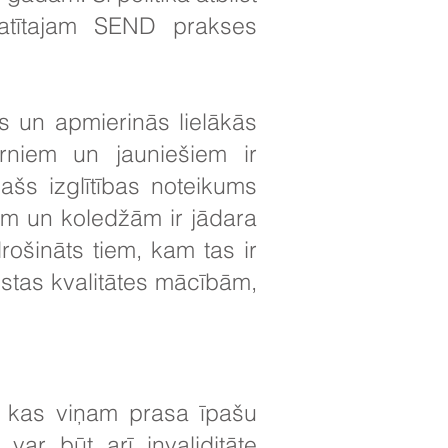
atītajam SEND prakses
s un apmierinās lielākās
rniem un jauniešiem ir
pašs izglītības noteikums
m un koledžām ir jādara
rošināts tiem, kam tas ir
gstas kvalitātes mācībām,
e, kas viņam prasa īpašu
var būt arī invaliditāte