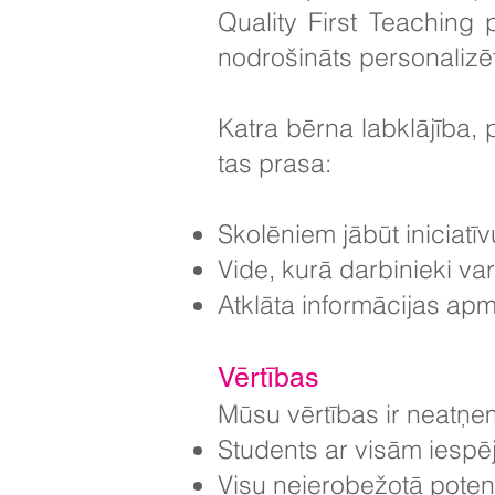
Quality First Teaching 
nodrošināts personalizēt
Katra bērna labklājība, 
tas prasa:
Skolēniem jābūt iniciatī
Vide, kurā darbinieki va
Atklāta informācijas ap
Vērtības
Mūsu vērtības ir neatņ
Students ar visām iespēj
Visu neierobežotā potenc