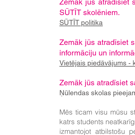
Zemāk jūs atradīsiet s
SŪTĪT skolēniem.​
SŪTĪT politika
Zemāk jūs atradīsiet s
informāciju un informāc
Vietējais piedāvājums -
Zemāk jūs atradīsiet s
Ņūlendas skolas pieeja
Mēs ticam visu mūsu st
katrs students neatkarī
izmantojot atbilstošu 