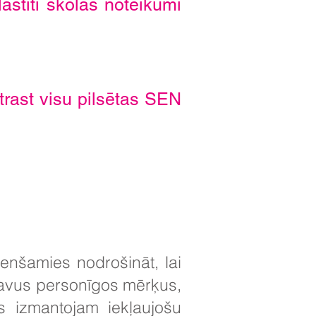
āstīti skolas noteikumi
atrast visu pilsētas SEN
nšamies nodrošināt, lai
savus personīgos mērķus,
ēs izmantojam iekļaujošu