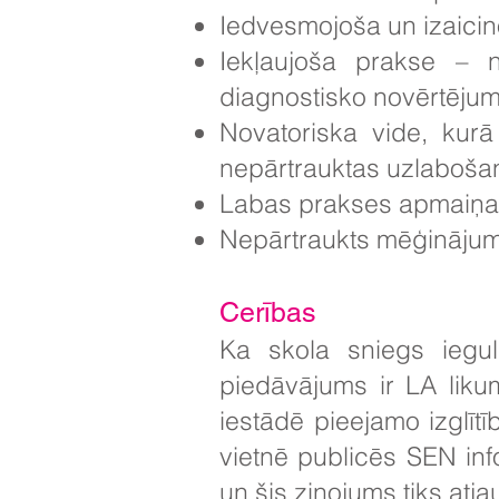
Iedvesmojoša un izaici
Iekļaujoša prakse – n
diagnostisko novērtējumu
Novatoriska vide, kurā
nepārtrauktas uzlabošan
Labas prakses apmaiņa 
Nepārtraukts mēģināju
Cerības
Ka skola sniegs ieguld
piedāvājums ir LA liku
iestādē pieejamo izglīt
vietnē publicēs SEN in
un šis ziņojums tiks atj