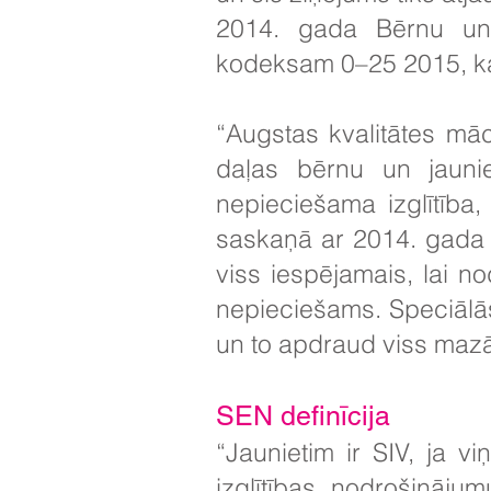
2014. gada Bērnu un
kodeksam 0–25 2015, ka
“Augstas kvalitātes māc
daļas bērnu un jaunie
nepieciešama izglītība,
saskaņā ar 2014. gada 
viss iespējamais, lai n
nepieciešams. Speciālās
un to apdraud viss maz
SEN definīcija
“Jaunietim ir SIV, ja v
izglītības nodrošinājum