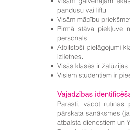
Visām galvenajām ēkas ē
pandusu vai liftu
Visām mācību priekšmet
Pirmā stāva piekļuve m
personāls.
Atbilstoši pielāgojumi k
izlietnes.
Visās klasēs ir žalūzijas
Visiem studentiem ir pie
Vajadzības identificē
Parasti, vācot rutīnas
pārskata sanāksmes (ja 
atbalsta dienestiem un 