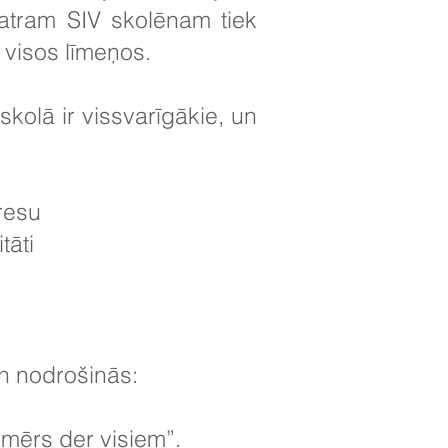
katram SIV skolēnam tiek
 visos līmeņos.
skolā ir vissvarīgākie, un
resu
tāti
n nodrošinās:
zmērs der visiem”.