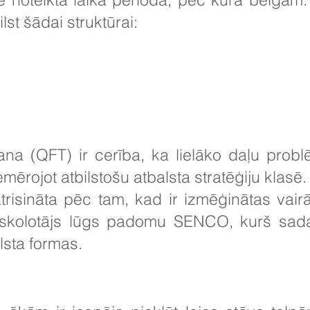
ilst šādai struktūrai:
ana (QFT) ir cerība, ka lielāko daļu probl
mērojot atbilstošu atbalsta stratēģiju klasē.
risināta pēc tam, kad ir izmēģinātas vair
u skolotājs lūgs padomu SENCO, kurš sadar
alsta formas.