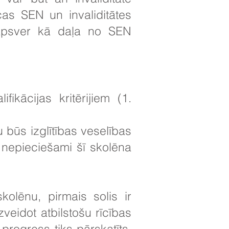
cas SEN un invaliditātes
jāapsver kā daļa no SEN
fikācijas kritērijiem (1.
u būs izglītības veselības
 nepieciešami šī skolēna
olēnu, pirmais solis ir
veidot atbilstošu rīcības
progress tiks pārskatīts.