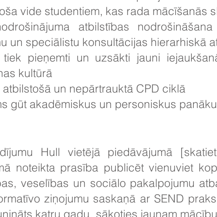
noša vide studentiem, kas rada mācīšanās 
odrošinājuma atbilstības nodrošināšana
 un speciālistu konsultācijas hierarhiskā a
 tiek pieņemti un uzsākti jauni iejaukša
as kultūrā
atbilstošā un nepārtrauktā CPD ciklā
ms gūt akadēmiskus un personiskus panāk
ījumu Hull vietējā piedāvājumā [skatiet 
mā noteikta prasība publicēt vienuviet ko
ības, veselības un sociālo pakalpojumu atb
formatīvo ziņojumu saskaņā ar SEND praks
aunināts katru gadu, sākoties jaunam mācību 