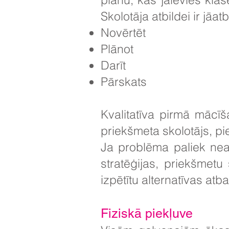
Skolotāja atbildei ir jāatb
Novērtēt
Plānot
Darīt
Pārskats
Kvalitatīva pirmā mācīš
priekšmeta skolotājs, pie
Ja problēma paliek neat
stratēģijas, priekšmet
izpētītu alternatīvas atb
Fiziskā piekļuve