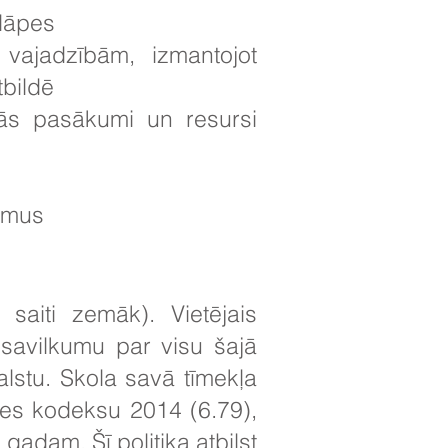
slāpes
 vajadzībām, izmantojot
tbildē
nās pasākumi un resursi
umus
saiti zemāk). Vietējais
psavilkumu par visu šajā
alstu. Skola savā tīmekļa
es kodeksu 2014 (6.79),
gadam. Šī politika atbilst