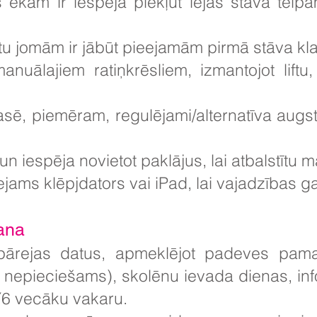
kām ir iespēja piekļūt lejas stāva telpām
u jomām ir jābūt pieejamām pirmā stāva k
anuālajiem ratiņkrēsliem, izmantojot lift
lasē, piemēram, regulējami/alternatīva augs
 un iespēja novietot paklājus, lai atbalstītu
ejams klēpjdators vai iPad, lai vajadzības g
šana
 pārejas datus, apmeklējot padeves pama
nepieciešams), skolēnu ievada dienas, info
Y6 vecāku vakaru.