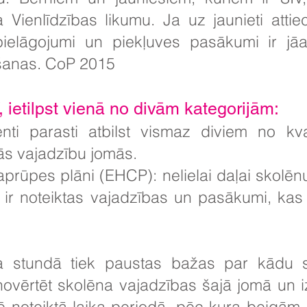
Vienlīdzības likumu. Ja uz jaunieti attie
i pielāgojumi un piekļuves pasākumi ir 
šanas. CoP 2015
, ietilpst vienā no divām kategorijām:
nti parasti atbilst vismaz diviem no kvali
jās vajadzību jomās.
 aprūpes plāni (EHCP): nelielai daļai skolēn
 ir noteiktas vajadzības un pasākumi, kas
a stundā tiek paustas bažas par kādu sk
ovērtēt skolēna vajadzības šajā jomā un iz
ē noteiktā laika periodā, pēc kura beigām. 