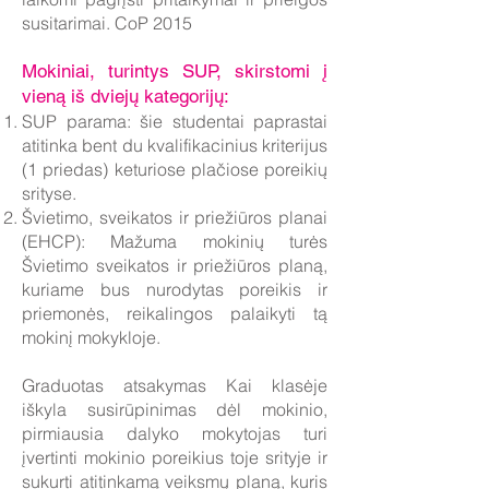
susitarimai. CoP 2015
Mokiniai, turintys SUP, skirstomi į
vieną iš dviejų kategorijų:
SUP parama: šie studentai paprastai
atitinka bent du kvalifikacinius kriterijus
(1 priedas) keturiose plačiose poreikių
srityse.
Švietimo, sveikatos ir priežiūros planai
(EHCP): Mažuma mokinių turės
Švietimo sveikatos ir priežiūros planą,
kuriame bus nurodytas poreikis ir
priemonės, reikalingos palaikyti tą
mokinį mokykloje.
Graduotas atsakymas Kai klasėje
iškyla susirūpinimas dėl mokinio,
pirmiausia dalyko mokytojas turi
įvertinti mokinio poreikius toje srityje ir
sukurti atitinkamą veiksmų planą, kuris