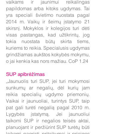
vaikams ir jaunimui reikalingas
papildomas arba kitoks ugdymas. Tai
yra speciali švietimo nuostata pagal
2014 m. Vaikų ir šeimų įstatymo 21
skirsnį. Mokyklos ir kolegijos turi dėti
visas pastangas, kad užtikrintų, jog
tokia nuostata būtų skirta tiems,
kuriems to reikia. Specialusis ugdymas
grindžiamas aukštos kokybės mokymu,
o jai kenkia kas nors mažiau. CoP 1.24
SUP apibrėžimas
„Jaunuolis turi SUP, jei turi mokymosi
sunkumų ar negalių, dėl kurių jam
reikia specialių ugdymo priemonių.
Vaikai ir jaunuoliai, turintys SUP, taip
pat gali turėti negalią pagal 2010 m.
Lygybės įstatymą. Jei jaunuoliui
taikomi SUP ir negalios teisės aktai,
planuojant ir peržiūrint SUP turėtų būti
laikomi pagrįsti pritaikymai ir prieigos