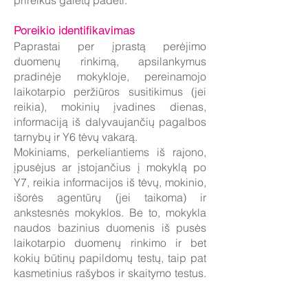
prireikus galėtų padėti.
Poreikio identifikavimas
Paprastai per įprastą perėjimo
duomenų rinkimą, apsilankymus
pradinėje mokykloje, pereinamojo
laikotarpio peržiūros susitikimus (jei
reikia), mokinių įvadines dienas,
informaciją iš dalyvaujančių pagalbos
tarnybų ir Y6 tėvų vakarą.
Mokiniams, perkeliantiems iš rajono,
įpusėjus ar įstojančius į mokyklą po
Y7, reikia informacijos iš tėvų, mokinio,
išorės agentūrų (jei taikoma) ir
ankstesnės mokyklos. Be to, mokykla
naudos bazinius duomenis iš pusės
laikotarpio duomenų rinkimo ir bet
kokių būtinų papildomų testų, taip pat
kasmetinius rašybos ir skaitymo testus.