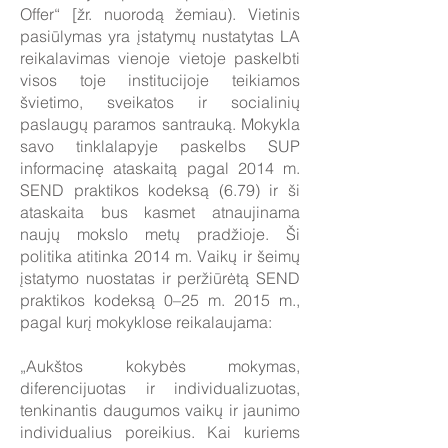
Offer“ [žr. nuorodą žemiau). Vietinis
pasiūlymas yra įstatymų nustatytas LA
reikalavimas vienoje vietoje paskelbti
visos toje institucijoje teikiamos
švietimo, sveikatos ir socialinių
paslaugų paramos santrauką. Mokykla
savo tinklalapyje paskelbs SUP
informacinę ataskaitą pagal 2014 m.
SEND praktikos kodeksą (6.79) ir ši
ataskaita bus kasmet atnaujinama
naujų mokslo metų pradžioje. Ši
politika atitinka 2014 m. Vaikų ir šeimų
įstatymo nuostatas ir peržiūrėtą SEND
praktikos kodeksą 0–25 m. 2015 m.,
pagal kurį mokyklose reikalaujama:
„Aukštos kokybės mokymas,
diferencijuotas ir individualizuotas,
tenkinantis daugumos vaikų ir jaunimo
individualius poreikius. Kai kuriems