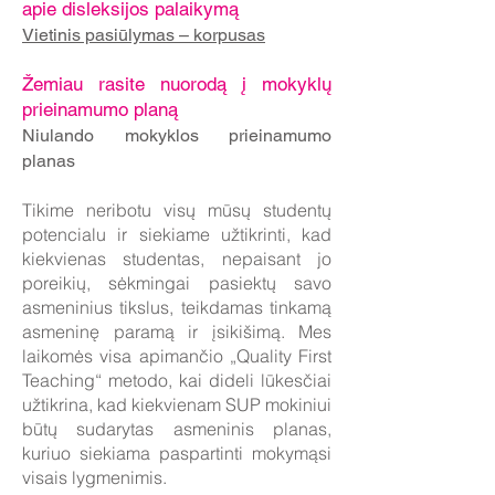
apie disleksijos palaikymą
​
Vietinis pasiūlymas – korpusas
Žemiau rasite nuorodą į mokyklų
prieinamumo planą​
Niulando mokyklos prieinamumo
planas
Tikime neribotu visų mūsų studentų
potencialu ir siekiame užtikrinti, kad
kiekvienas studentas, nepaisant jo
poreikių, sėkmingai pasiektų savo
asmeninius tikslus, teikdamas tinkamą
asmeninę paramą ir įsikišimą. Mes
laikomės visa apimančio „Quality First
Teaching“ metodo, kai dideli lūkesčiai
užtikrina, kad kiekvienam SUP mokiniui
būtų sudarytas asmeninis planas,
kuriuo siekiama paspartinti mokymąsi
visais lygmenimis.