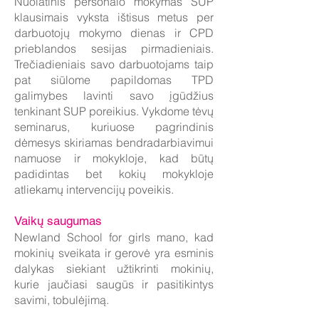
Nuolatinis personalo mokymas SUP
klausimais vyksta ištisus metus per
darbuotojų mokymo dienas ir CPD
prieblandos sesijas pirmadieniais.
Trečiadieniais savo darbuotojams taip
pat siūlome papildomas TPD
galimybes lavinti savo įgūdžius
tenkinant SUP poreikius. Vykdome tėvų
seminarus, kuriuose pagrindinis
dėmesys skiriamas bendradarbiavimui
namuose ir mokykloje, kad būtų
padidintas bet kokių mokykloje
atliekamų intervencijų poveikis.
Vaikų saugumas
Newland School for girls mano, kad
mokinių sveikata ir gerovė yra esminis
dalykas siekiant užtikrinti mokinių,
kurie jaučiasi saugūs ir pasitikintys
savimi, tobulėjimą.