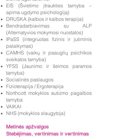
EIS (Švietimo įtraukties tarnyba –
apima ugdymo psichologiją)
DRUSKA (kalbos ir kalbos terapija)
Bendradarbiavimas su ALP
(Alternatyvios mokymosi nuostatos)
IPaSS (integruotas fizinis ir jutiminis
palaikymas)
CAMHS (vaikų ir paauglių psichikos
sveikatos tarnyba)
YFSS (Jaunimo ir šeimos paramos
tarnyba)
Socialinės paslaugos
Fizioterapija / Ergoterapija
Northcott mokyklos autizmo pagalbos
tarnyba
VAIKAI
NHS (mokyklos slaugytoja)
Metinės apžvalgos
Stebėjimas, vertinimas ir vertinimas