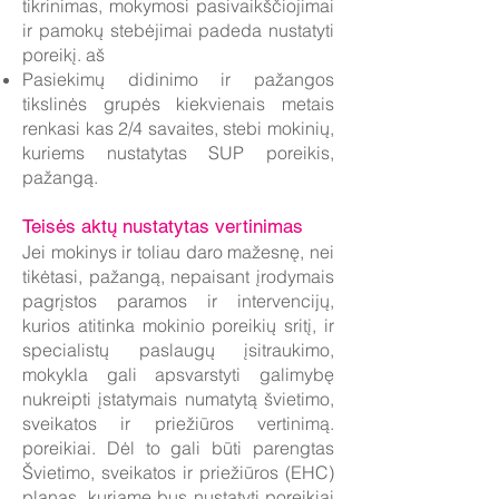
tikrinimas, mokymosi pasivaikščiojimai
ir pamokų stebėjimai padeda nustatyti
poreikį. aš
Pasiekimų didinimo ir pažangos
tikslinės grupės kiekvienais metais
renkasi kas 2/4 savaites, stebi mokinių,
kuriems nustatytas SUP poreikis,
pažangą.
Teisės aktų nustatytas vertinimas
Jei mokinys ir toliau daro mažesnę, nei
tikėtasi, pažangą, nepaisant įrodymais
pagrįstos paramos ir intervencijų,
kurios atitinka mokinio poreikių sritį, ir
specialistų paslaugų įsitraukimo,
mokykla gali apsvarstyti galimybę
nukreipti įstatymais numatytą švietimo,
sveikatos ir priežiūros vertinimą.
poreikiai. Dėl to gali būti parengtas
Švietimo, sveikatos ir priežiūros (EHC)
planas, kuriame bus nustatyti poreikiai