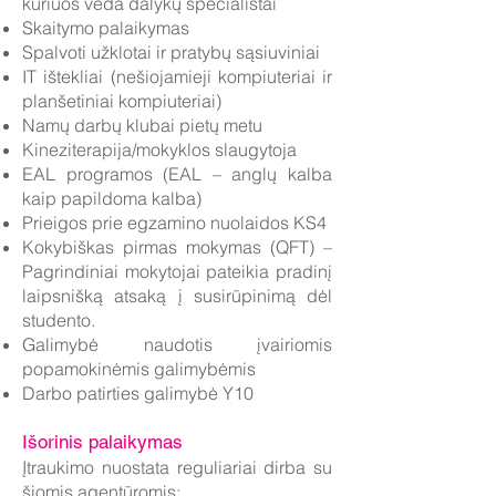
kuriuos veda dalykų specialistai
Skaitymo palaikymas
Spalvoti užklotai ir pratybų sąsiuviniai
IT ištekliai (nešiojamieji kompiuteriai ir
planšetiniai kompiuteriai)
Namų darbų klubai pietų metu
Kineziterapija/mokyklos slaugytoja
EAL programos (EAL – anglų kalba
kaip papildoma kalba)
Prieigos prie egzamino nuolaidos KS4
Kokybiškas pirmas mokymas (QFT) –
Pagrindiniai mokytojai pateikia pradinį
laipsnišką atsaką į susirūpinimą dėl
studento.
Galimybė naudotis įvairiomis
popamokinėmis galimybėmis
Darbo patirties galimybė Y10
Išorinis palaikymas
Įtraukimo nuostata reguliariai dirba su
šiomis agentūromis: