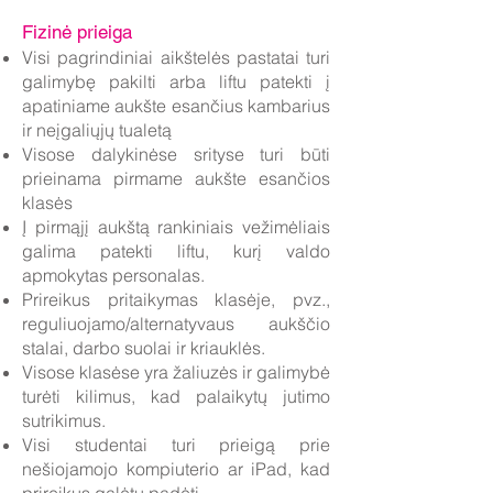
Fizinė prieiga
Visi pagrindiniai aikštelės pastatai turi
galimybę pakilti arba liftu patekti į
apatiniame aukšte esančius kambarius
ir neįgaliųjų tualetą
Visose dalykinėse srityse turi būti
prieinama pirmame aukšte esančios
klasės
Į pirmąjį aukštą rankiniais vežimėliais
galima patekti liftu, kurį valdo
apmokytas personalas.
Prireikus pritaikymas klasėje, pvz.,
reguliuojamo/alternatyvaus aukščio
stalai, darbo suolai ir kriauklės.
Visose klasėse yra žaliuzės ir galimybė
turėti kilimus, kad palaikytų jutimo
sutrikimus.
Visi studentai turi prieigą prie
nešiojamojo kompiuterio ar iPad, kad