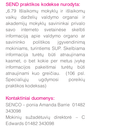
SEND praktikos kodekse nurodyta:
„6.79 Išlaikomų mokyklų ir išlaikomų
vaikų darželių valdymo organai ir
akademijų mokyklų savininkai privalo
savo interneto svetainėse skelbti
informaciją apie valdymo organo ar
savininko politikos įgyvendinimą
mokiniams, turintiems SUP. Skelbiama
informacija turėtų būti atnaujinama
kasmet, o bet kokie per metus įvykę
informacijos pakeitimai turėtų būti
atnaujinami kuo greičiau. (106 psl.
Specialiųjų ugdymosi poreikių
praktikos kodeksas)
Kontaktiniai duomenys:
SENCO – ponia Amanda Barrie 01482
343098
Mokinių sužadėtuvių direktorė – C
Edwards 01482 343098