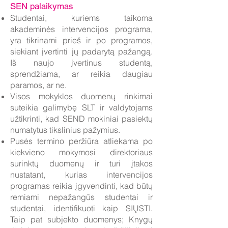
SEN palaikymas
Studentai, kuriems taikoma
akademinės intervencijos programa,
yra tikrinami prieš ir po programos,
siekiant įvertinti jų padarytą pažangą.
Iš naujo įvertinus studentą,
sprendžiama, ar reikia daugiau
paramos, ar ne.
Visos mokyklos duomenų rinkimai
suteikia galimybę SLT ir valdytojams
užtikrinti, kad SEND mokiniai pasiektų
numatytus tikslinius pažymius.
Pusės termino peržiūra atliekama po
kiekvieno mokymosi direktoriaus
surinktų duomenų ir turi įtakos
nustatant, kurias intervencijos
programas reikia įgyvendinti, kad būtų
remiami nepažangūs studentai ir
studentai, identifikuoti kaip SIŲSTI.
Taip pat subjekto duomenys; Knygų