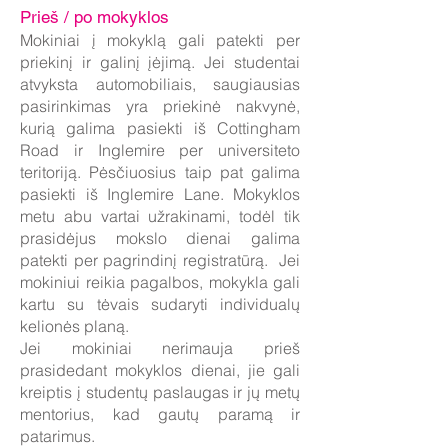
Prieš / po mokyklos
Mokiniai į mokyklą gali patekti per
priekinį ir galinį įėjimą. Jei studentai
atvyksta automobiliais, saugiausias
pasirinkimas yra priekinė nakvynė,
kurią galima pasiekti iš Cottingham
Road ir Inglemire per universiteto
teritoriją. Pėsčiuosius taip pat galima
pasiekti iš Inglemire Lane. Mokyklos
metu abu vartai užrakinami, todėl tik
prasidėjus mokslo dienai galima
patekti per pagrindinį registratūrą. Jei
mokiniui reikia pagalbos, mokykla gali
kartu su tėvais sudaryti individualų
kelionės planą.
Jei mokiniai nerimauja prieš
prasidedant mokyklos dienai, jie gali
kreiptis į studentų paslaugas ir jų metų
mentorius, kad gautų paramą ir
patarimus.