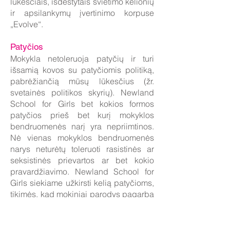
lūkesčiais, išdėstytais švietimo kelionių
ir apsilankymų įvertinimo korpuse
„Evolve“.
Patyčios
Mokykla netoleruoja patyčių ir turi
išsamią kovos su patyčiomis politiką,
pabrėžiančią mūsų lūkesčius (žr.
svetainės politikos skyrių). Newland
School for Girls bet kokios formos
patyčios prieš bet kurį mokyklos
bendruomenės narį yra nepriimtinos.
Nė vienas mokyklos bendruomenės
narys neturėtų toleruoti rasistinės ar
seksistinės prievartos ar bet kokio
pravardžiavimo. Newland School for
Girls siekiame užkirsti kelią patyčioms,
tikimės, kad mokiniai parodys pagarbą
sau, kitiems ir aplinkai. Bet kokie
patyčių atvejai sprendžiami greitai ir
kruopščiai, taikant atkuriamąjį metodą.