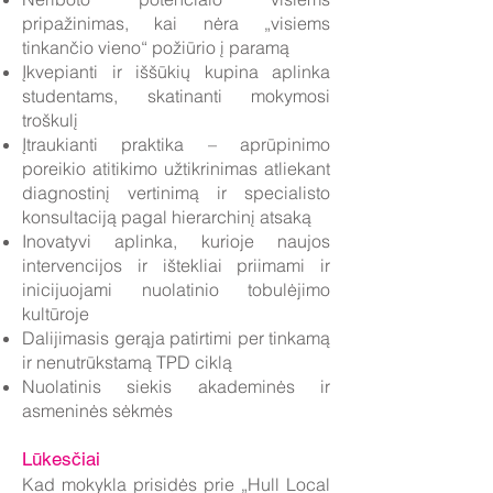
pripažinimas, kai nėra „visiems
tinkančio vieno“ požiūrio į paramą
Įkvepianti ir iššūkių kupina aplinka
studentams, skatinanti mokymosi
troškulį
Įtraukianti praktika – aprūpinimo
poreikio atitikimo užtikrinimas atliekant
diagnostinį vertinimą ir specialisto
konsultaciją pagal hierarchinį atsaką
Inovatyvi aplinka, kurioje naujos
intervencijos ir ištekliai priimami ir
inicijuojami nuolatinio tobulėjimo
kultūroje
Dalijimasis gerąja patirtimi per tinkamą
ir nenutrūkstamą TPD ciklą
Nuolatinis siekis akademinės ir
asmeninės sėkmės
Lūkesčiai
Kad mokykla prisidės prie „Hull Local