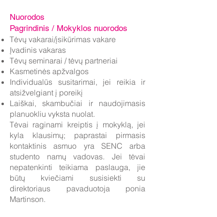
Nuorodos
Pagrindinis / Mokyklos nuorodos
Tėvų vakarai/įsikūrimas vakare
Įvadinis vakaras
Tėvų seminarai / tėvų partneriai
Kasmetinės apžvalgos
Individualūs susitarimai, jei reikia ir
atsižvelgiant į poreikį
Laiškai, skambučiai ir naudojimasis
planuokliu vyksta nuolat.
Tėvai raginami kreiptis į mokyklą, jei
kyla klausimų; paprastai pirmasis
kontaktinis asmuo yra SENC arba
studento namų vadovas. Jei tėvai
nepatenkinti teikiama paslauga, jie
būtų kviečiami susisiekti su
direktoriaus pavaduotoja ponia
Martinson.