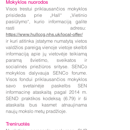
Mokyklos nuorodos
Visos trestui priklausančios mokyklos
prisideda prie „Hall“ „Vietinio
pasiūlymo“, kurio informaciją galite
rasti adresu:
https://www.hullccg.nhs.uk/local-offer/
ir kuri atitinka įstatyme numatytą vietos
valdžios pareigą vienoje vietoje skelbti
informaciją apie jų vietovėje teikiamą
paramą švietimo, sveikatos ir
socialinės priežiūros srityse. SENCo
mokyklos dalyvauja SENCo forume.
Visos fondui priklausančios mokyklos
savo svetainėje paskelbs SEN
informacinę ataskaitą pagal 2014 m.
SEND praktikos kodeksą (6.79) ir ši
ataskaita bus kasmet atnaujinama
naujų mokslo metų pradžioje.
Treniruotės