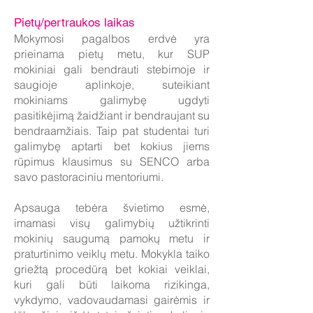
Pietų/pertraukos laikas
Mokymosi pagalbos erdvė yra
prieinama pietų metu, kur SUP
mokiniai gali bendrauti stebimoje ir
saugioje aplinkoje, suteikiant
mokiniams galimybę ugdyti
pasitikėjimą žaidžiant ir bendraujant su
bendraamžiais. Taip pat studentai turi
galimybę aptarti bet kokius jiems
rūpimus klausimus su SENCO arba
savo pastoraciniu mentoriumi.
Apsauga tebėra švietimo esmė,
imamasi visų galimybių užtikrinti
mokinių saugumą pamokų metu ir
praturtinimo veiklų metu. Mokykla taiko
griežtą procedūrą bet kokiai veiklai,
kuri gali būti laikoma rizikinga,
vykdymo, vadovaudamasi gairėmis ir