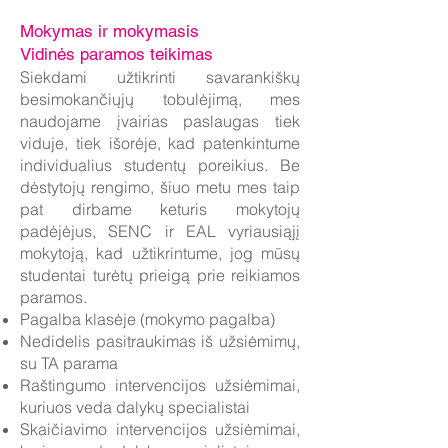
Mokymas ir mokymasis
Vidinės paramos teikimas
Siekdami užtikrinti savarankiškų
besimokančiųjų tobulėjimą, mes
naudojame įvairias paslaugas tiek
viduje, tiek išorėje, kad patenkintume
individualius studentų poreikius. Be
dėstytojų rengimo, šiuo metu mes taip
pat dirbame keturis mokytojų
padėjėjus, SENC ir EAL vyriausiąjį
mokytoją, kad užtikrintume, jog mūsų
studentai turėtų prieigą prie reikiamos
paramos.
Pagalba klasėje (mokymo pagalba)
Nedidelis pasitraukimas iš užsiėmimų,
su TA parama
Raštingumo intervencijos užsiėmimai,
kuriuos veda dalykų specialistai
Skaičiavimo intervencijos užsiėmimai,