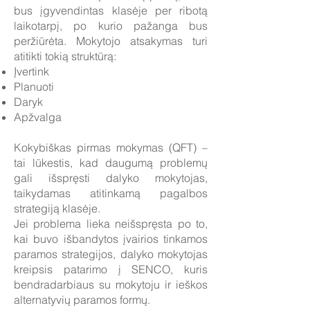
bus įgyvendintas klasėje per ribotą
laikotarpį, po kurio pažanga bus
peržiūrėta. Mokytojo atsakymas turi
atitikti tokią struktūrą:
Įvertink
Planuoti
Daryk
Apžvalga
Kokybiškas pirmas mokymas (QFT) –
tai lūkestis, kad daugumą problemų
gali išspręsti dalyko mokytojas,
taikydamas atitinkamą pagalbos
strategiją klasėje.
Jei problema lieka neišspręsta po to,
kai buvo išbandytos įvairios tinkamos
paramos strategijos, dalyko mokytojas
kreipsis patarimo į SENCO, kuris
bendradarbiaus su mokytoju ir ieškos
alternatyvių paramos formų.