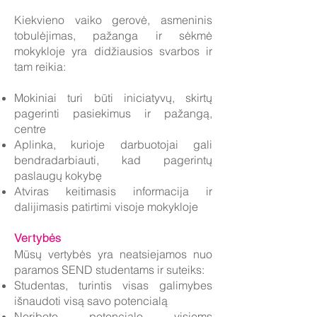
Kiekvieno vaiko gerovė, asmeninis
tobulėjimas, pažanga ir sėkmė
mokykloje yra didžiausios svarbos ir
tam reikia:
Mokiniai turi būti iniciatyvų, skirtų
pagerinti pasiekimus ir pažangą,
centre
Aplinka, kurioje darbuotojai gali
bendradarbiauti, kad pagerintų
paslaugų kokybę
Atviras keitimasis informacija ir
dalijimasis patirtimi visoje mokykloje
Vertybės
Mūsų vertybės yra neatsiejamos nuo
paramos SEND studentams ir suteiks:
Studentas, turintis visas galimybes
išnaudoti visą savo potencialą
Neriboto potencialo visiems