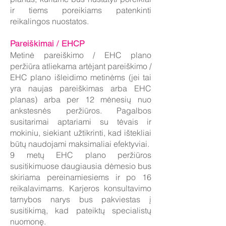
ir tiems poreikiams patenkinti
reikalingos nuostatos.
Pareiškimai / EHCP
Metinė pareiškimo / EHC plano
peržiūra atliekama artėjant pareiškimo /
EHC plano išleidimo metinėms (jei tai
yra naujas pareiškimas arba EHC
planas) arba per 12 mėnesių nuo
ankstesnės peržiūros. Pagalbos
susitarimai aptariami su tėvais ir
mokiniu, siekiant užtikrinti, kad ištekliai
būtų naudojami maksimaliai efektyviai.
9 metų EHC plano peržiūros
susitikimuose daugiausia dėmesio bus
skiriama pereinamiesiems ir po 16
reikalavimams. Karjeros konsultavimo
tarnybos narys bus pakviestas į
susitikimą, kad pateiktų specialistų
nuomonę.