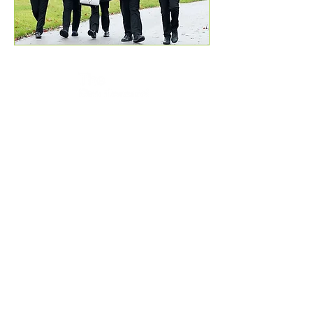
Agahiyên Têkilî:
Dibistana Newland ji bo Keçan, Cottingham Road,
Kingston upon Hull, Englandngilîztan HU6 7RU
Pirsên destpêkê ji dêûbav û endamên gel re dê ji Miss
H Edwards re, PA ji Serekê re be.
Telefon:
01482 - 343098
, Faks:
01482 - 441416
, Email:
nsg_admin@thrivetrust.uk
Mamoste: Vicky Callaghan