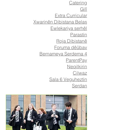
Catering
Gilî
Extra Curricular
Xwarinên Dibistana Belaş
Ewlekariya serhêl
Parastin
Roja Dibistanê
Foruma dêûbav
Bernameya Serdema 4
ParentPay
Neqilkirin
Cilwaz
Sala 6 Veguheztin
Serdan